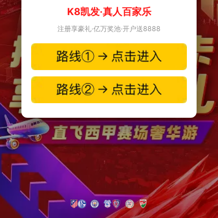
K8凯发·真人百家乐
注册享豪礼·亿万奖池·开户送8888