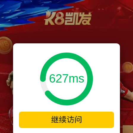
627ms